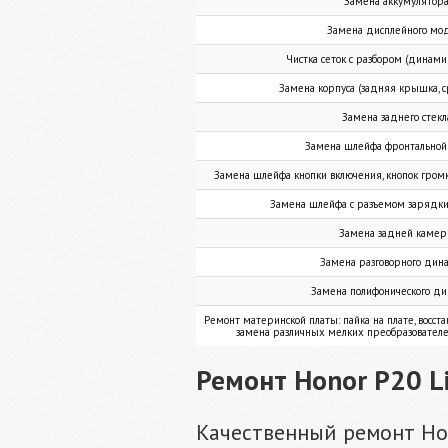
Замена аккумулятор
Замена дисплейного мо
Чистка сеток с разбором (динам
Замена корпуса (задняя крышка, с
Замена заднего стекл
Замена шлейфа фронтально
Замена шлейфа кнопки включения, кнопок громк
Замена шлейфа с разъемом зарядк
Замена задней каме
Замена разговорного дин
Замена полифонического д
Ремонт материнской платы: пайка на плате, восста
замена различных мелких преобразовател
Ремонт Honor P20 L
Качественный ремонт Hon