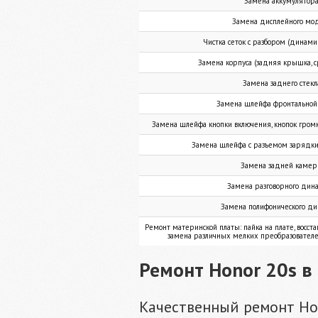
Замена аккумулятор
Замена дисплейного мо
Чистка сеток с разбором (динам
Замена корпуса (задняя крышка, с
Замена заднего стекл
Замена шлейфа фронтально
Замена шлейфа кнопки включения, кнопок громк
Замена шлейфа с разъемом зарядк
Замена задней каме
Замена разговорного дин
Замена полифонического д
Ремонт материнской платы: пайка на плате, восста
замена различных мелких преобразовател
Ремонт Honor 20s в
Качественный ремонт Ho